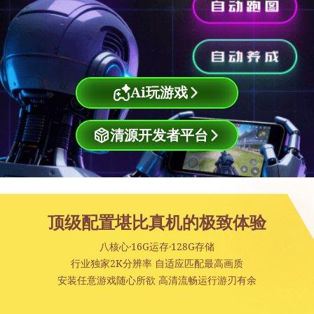
Ai玩游戏
清源开发者平台
顶级配置堪比真机的极致体验
八核心·16G运存·128G存储
行业独家2K分辨率 自适应匹配最高画质
安装任意游戏随心所欲 高清流畅运行游刃有余