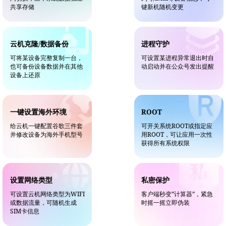
共享存储
键新机随机变更
云机克隆/数据备份
进程守护
可将某设备完整复制一台，
可设置某进程异常退出时自
也可备份设备数据并在其他
动启动并在公众号发出提醒
设备上还原
一键设置海外环境
ROOT
给云机一键配置谷歌三件套
可开关系统ROOT或指定应
并修改设备为海外手机型号
用ROOT，可让应用一次性
获得所有系统权限
设置网络类型
私密保护
可设置云机网络类型为WIFI
客户端秒变“计算器”，紧急
或数据流量，可随机生成
时摇一摇立即伪装
SIM卡信息